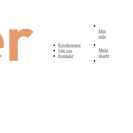
Min
side
Forsikringer
Meld
Om oss
skade
Kontakt
Be
om
tilbud