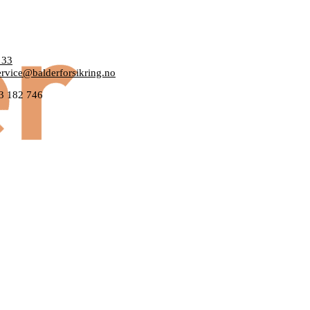
 OSS
 33
rvice@balderforsikring.no
33 182 746