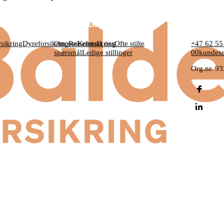
OM BALDER
KONTAKT
sikring
Dyreforsikring
Om oss
Reiseforsikring
Kontakt oss
Ofte stilte
+47 62 55
spørsmål
Ledige stillinger
00
kundese
Org.nr. 9