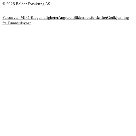
© 2026 Balder Forsikring AS
Personvern
Vilkår
Klagemuligheter
Angrerett
Sikkerhetsforskrifter
Godkjenning
fra Finanstilsynet