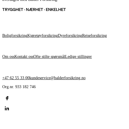
TRYGGHET · NÆRHET · ENKELHET
FORSIKRINGER
Boligforsikring
Kjøretøyforsikring
Dyreforsikring
Reiseforsikring
OM BALDER
Om oss
Kontakt oss
Ofte stilte spørsmål
Ledige stillinger
KONTAKT OSS
+47 62 55 33 00
kundeservice@balderforsikring.no
Org.nr. 933 182 746