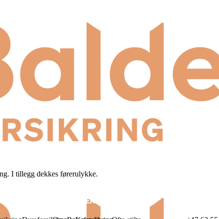
g. I tillegg dekkes førerulykke.
OM BALDER
KONTAKT