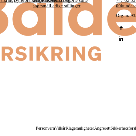
sikring
Dyreforsikring
Om oss
Reiseforsikring
Kontakt oss
Ofte stilte
+47 62 55
spørsmål
Ledige stillinger
00
kundese
Org.nr. 9
Personvern
Vilkår
Klagemuligheter
Angrerett
Sikkerhetsforsk