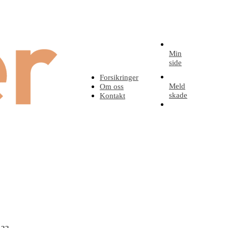
Min
side
Forsikringer
Meld
Om oss
skade
Kontakt
Be
om
tilbud
 OSS