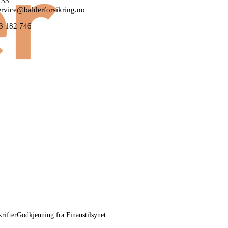
 33
rvice@balderforsikring.no
33 182 746
rifter
Godkjenning fra Finanstilsynet