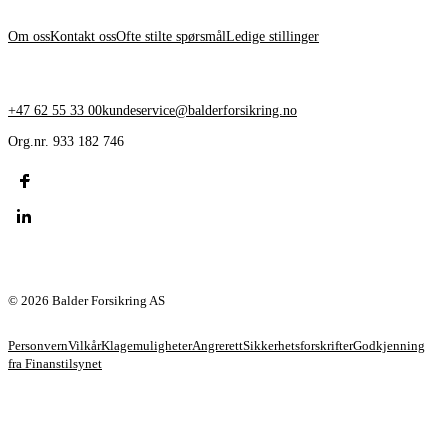
Om oss
Kontakt oss
Ofte stilte spørsmål
Ledige stillinger
KONTAKT OSS
+47 62 55 33 00
kundeservice@balderforsikring.no
Org.nr. 933 182 746
© 2026 Balder Forsikring AS
Personvern
Vilkår
Klagemuligheter
Angrerett
Sikkerhetsforskrifter
Godkjenning
fra Finanstilsynet