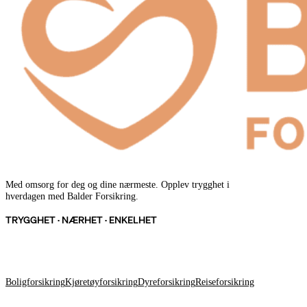
Med omsorg for deg og dine nærmeste. Opplev trygghet i
hverdagen med Balder Forsikring.
TRYGGHET · NÆRHET · ENKELHET
FORSIKRINGER
Boligforsikring
Kjøretøyforsikring
Dyreforsikring
Reiseforsikring
OM BALDER