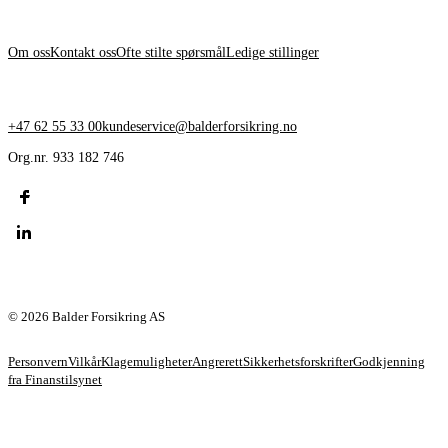
OM BALDER
Om oss
Kontakt oss
Ofte stilte spørsmål
Ledige stillinger
KONTAKT OSS
+47 62 55 33 00
kundeservice@balderforsikring.no
Org.nr. 933 182 746
© 2026 Balder Forsikring AS
Personvern
Vilkår
Klagemuligheter
Angrerett
Sikkerhetsforskrifter
Godkjenning
fra Finanstilsynet