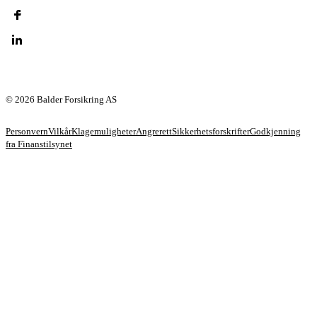
© 2026 Balder Forsikring AS
Personvern
Vilkår
Klagemuligheter
Angrerett
Sikkerhetsforskrifter
Godkjenning
fra Finanstilsynet