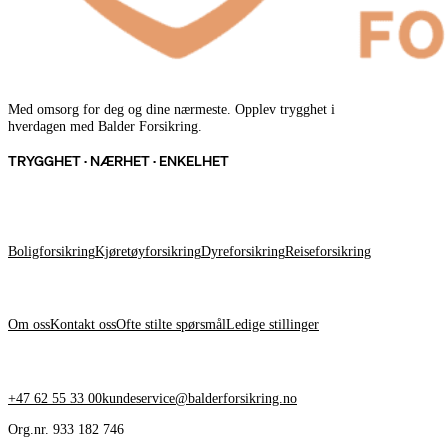
Med omsorg for deg og dine nærmeste. Opplev trygghet i
hverdagen med Balder Forsikring.
TRYGGHET · NÆRHET · ENKELHET
FORSIKRINGER
Boligforsikring
Kjøretøyforsikring
Dyreforsikring
Reiseforsikring
OM BALDER
Om oss
Kontakt oss
Ofte stilte spørsmål
Ledige stillinger
KONTAKT OSS
+47 62 55 33 00
kundeservice@balderforsikring.no
Org.nr. 933 182 746